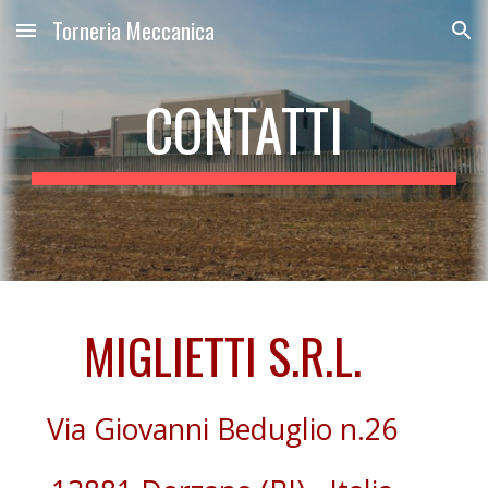
Torneria Meccanica
Skip to main content
Skip to navigation
CONTATTI
MIGLIETTI S.R.L.
Via Giovanni Beduglio n.26